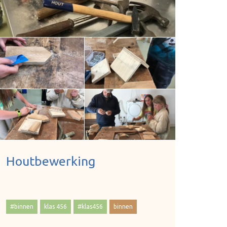
Houtbewerking
#binnen
klas 456
#klas456
binnen