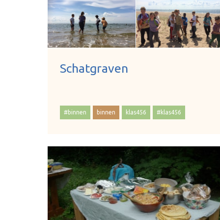
Schatgraven
#binnen
binnen
klas456
#klas456