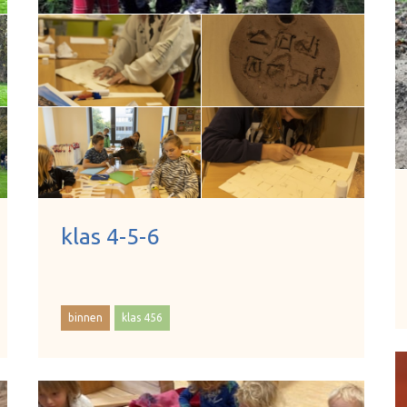
klas 4-5-6
binnen
klas 456