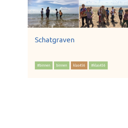
Schatgraven
#binnen
binnen
klas456
#klas456